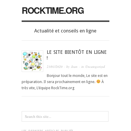
ROCKTIME.ORG
Actualité et conseils en ligne
LE SITE BIENTÔT EN LIGNE
!
23/01/2020
· by
Jean
· in
Uncategorized
Bonjour tout le monde, Le site est en
préparation. Il sera prochainement en ligne.
À
très vite, L’équipe RockTime.org